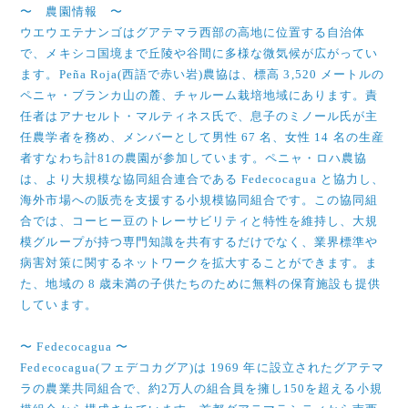
〜 農園情報 〜
ウエウエテナンゴはグアテマラ西部の高地に位置する自治体
で、メキシコ国境まで丘陵や谷間に多様な微気候が広がってい
ます。Peña Roja(西語で赤い岩)農協は、標高 3,520 メートルの
ペニャ・ブランカ山の麓、チャルーム栽培地域にあります。責
任者はアナセルト・マルティネス氏で、息子のミノール氏が主
任農学者を務め、メンバーとして男性 67 名、女性 14 名の生産
者すなわち計81の農園が参加しています。ペニャ・ロハ農協
は、より大規模な協同組合連合である Fedecocagua と協力し、
海外市場への販売を支援する小規模協同組合です。この協同組
合では、コーヒー豆のトレーサビリティと特性を維持し、大規
模グループが持つ専門知識を共有するだけでなく、業界標準や
病害対策に関するネットワークを拡大することができます。ま
た、地域の 8 歳未満の子供たちのために無料の保育施設も提供
しています。
〜 Fedecocagua 〜
Fedecocagua(フェデコカグア)は 1969 年に設立されたグアテマ
ラの農業共同組合で、約2万人の組合員を擁し150を超える小規