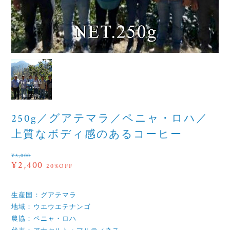
250g／グアテマラ／ペニャ・ロハ／
上質なボディ感のあるコーヒー
¥3,000
¥2,400
20%OFF
生産国：グアテマラ
地域：ウエウエテナンゴ
農協：ペニャ・ロハ