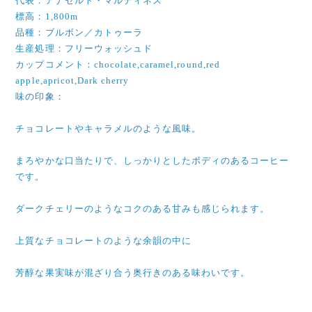
代表：アナセルト・マルティネス
標高：1,800m
品種：ブルボン／カトゥーラ
生産処理：フリーウォッシュド
カップコメント：chocolate,caramel,round,red
apple,apricot,Dark cherry
味の印象：
チョコレートやキャラメルのような風味。
まろやかな口当たりで、しっかりとしたボディのあるコーヒー
です。
ダークチェリーのようなコクのある甘みも感じられます。
上質なチョコレートのような余韻の中に
芳醇な果実味が混ざり合う奥行きのある味わいです。