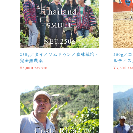
250g／タイ／ソムドゥン／森林栽培・
250g
完全無農薬
ルティス
¥3,800
¥3,600
20%OFF
20