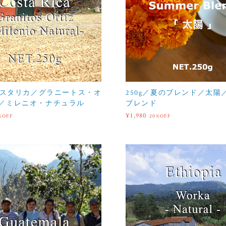
／コスタリカ／グラニートス・オ
250g／夏のブレンド／太陽
／ミレニオ・ナチュラル
ブレンド
¥1,980
%OFF
20%OFF