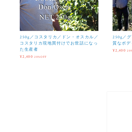
250g／コスタリカ／ドン・オスカル／
250g
コスタリカ現地買付けでお世話になっ
質なボデ
た生産者
¥2,400
20
¥2,400
20%OFF