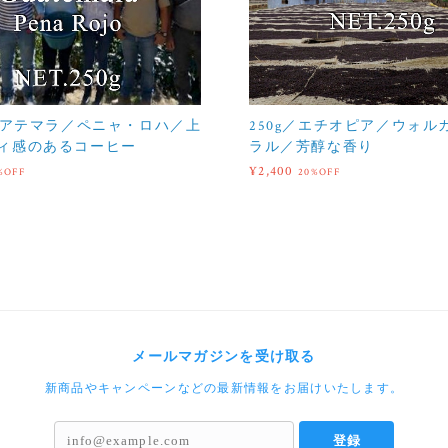
／グアテマラ／ペニャ・ロハ／上
250g／エチオピア／ウォル
ィ感のあるコーヒー
ラル／芳醇な香り
¥2,400
%OFF
20%OFF
メールマガジンを受け取る
新商品やキャンペーンなどの最新情報をお届けいたします。
登録