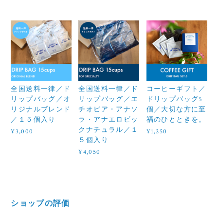
全国送料一律／ド
全国送料一律／ド
コーヒーギフト／
リップバッグ／オ
リップバッグ／エ
ドリップバッグ5
リジナルブレンド
チオピア・アナソ
個／大切な方に至
／１５個入り
ラ・アナエロビッ
福のひとときを。
クナチュラル／１
¥3,000
¥1,250
５個入り
¥4,050
ショップの評価