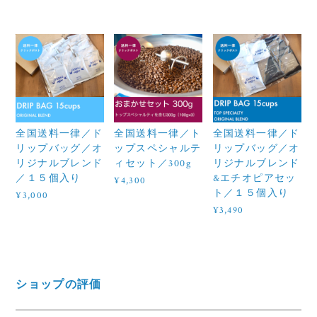
全国送料一律／ド
全国送料一律／ト
全国送料一律／ド
リップバッグ／オ
ップスペシャルテ
リップバッグ／オ
リジナルブレンド
ィセット／300g
リジナルブレンド
／１５個入り
&エチオピアセッ
¥4,300
ト／１５個入り
¥3,000
¥3,490
ショップの評価