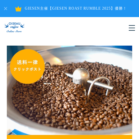
GIESEN主催【GIESEN ROAST RUMBLE 2025】優勝！